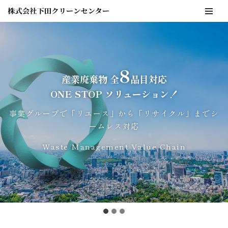
コ
ン
テ
ン
8
産業廃棄物 全
品目対応
ツ
へ
ONE STOP ソリューション！
ス
事業グループで「リユース」から「リサイクル」までシ
キ
ームレス対応
ッ
プ
Waste Management Value Chain